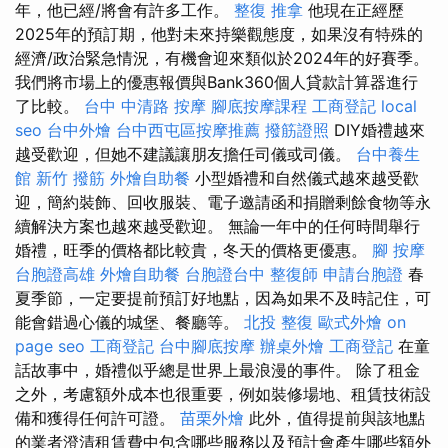
年，他已經/將會有許多工作。
整復 推拿
他現在正經歷
2025年的預訂期，他對未來持樂觀態度，如果沒有特殊的
經濟/政治緊急情況，有機會迎來類似於2024年的好賽季。
我們將市場上的優惠報價與Bank360個人貸款計算器進行
了比較。
台中 中清路 按摩
腳底按摩課程
工商登記
local
seo
台中外燴
台中西屯區按摩推薦
撥筋證照
DIY婚禮越來
越受歡迎，但她不建議讓朋友擔任司儀或司儀。
台中養生
館
新竹 撥筋
外燴自助餐
小型婚禮和自然儀式越來越受歡
迎，簡約裝飾、回收服裝、電子邀請函和捐贈剩餘食物等永
續解決方案也越來越受歡迎。 無論一年中的任何時間舉行
婚禮，旺季的價格都比較貴，冬天的價格更優惠。
腳 按摩
台胞證高雄
外燴自助餐
台胞證台中
整復師
申請台胞證
春
夏季節，一定要提前預訂好地點，因為如果不及時記住，可
能會錯過心儀的城堡、餐廳等。
北投 整復
歐式外燴
on
page seo
工商登記
台中腳底按摩
辦桌外燴
工商登記
在童
話故事中，婚禮似乎總是世界上最浪漫的事件。 除了租金
之外，考慮額外成本也很重要，例如裝修場地、租賃技術設
備和獲得任何許可證。
苗栗外燴
此外，值得提前與該地點
的業者澄清租賃費中包含哪些服務以及預計會產生哪些額外