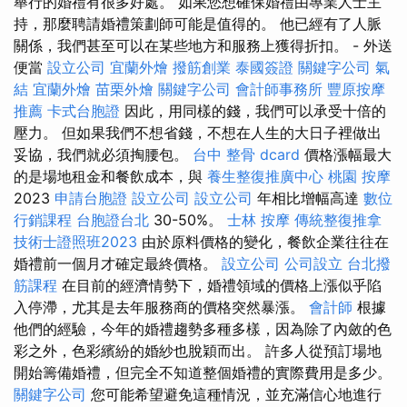
舉行的婚禮有很多好處。 如果您想確保婚禮由專業人士主
持，那麼聘請婚禮策劃師可能是值得的。 他已經有了人脈
關係，我們甚至可以在某些地方和服務上獲得折扣。 - 外送
便當
設立公司
宜蘭外燴
撥筋創業
泰國簽證
關鍵字公司
氣
結
宜蘭外燴
苗栗外燴
關鍵字公司
會計師事務所
豐原按摩
推薦
卡式台胞證
因此，用同樣的錢，我們可以承受十倍的
壓力。 但如果我們不想省錢，不想在人生的大日子裡做出
妥協，我們就必須掏腰包。
台中 整骨 dcard
價格漲幅最大
的是場地租金和餐飲成本，與
養生整復推廣中心
桃園 按摩
2023
申請台胞證
設立公司
設立公司
年相比增幅高達
數位
行銷課程
台胞證台北
30-50%。
士林 按摩
傳統整復推拿
技術士證照班2023
由於原料價格的變化，餐飲企業往往在
婚禮前一個月才確定最終價格。
設立公司
公司設立
台北撥
筋課程
在目前的經濟情勢下，婚禮領域的價格上漲似乎陷
入停滯，尤其是去年服務商的價格突然暴漲。
會計師
根據
他們的經驗，今年的婚禮趨勢多種多樣，因為除了內斂的色
彩之外，色彩繽紛的婚紗也脫穎而出。 許多人從預訂場地
開始籌備婚禮，但完全不知道整個婚禮的實際費用是多少。
關鍵字公司
您可能希望避免這種情況，並充滿信心地進行