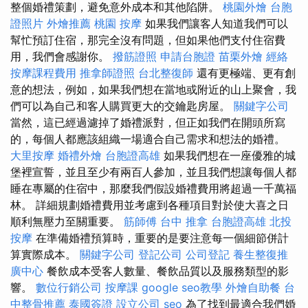
整個婚禮策劃，避免意外成本和其他陷阱。
桃園外燴
台胞
證照片
外燴推薦
桃園 按摩
如果我們讓客人知道我們可以
幫忙預訂住宿，那完全沒有問題，但如果他們支付住宿費
用，我們會感謝你。
撥筋證照
申請台胞證
苗栗外燴
經絡
按摩課程費用
推拿師證照
台北整復師
還有更極端、更有創
意的想法，例如，如果我們想在當地或附近的山上聚會，我
們可以為自己和客人購買更大的交鑰匙房屋。
關鍵字公司
當然，這已經過濾掉了婚禮派對，但正如我們在開頭所寫
的，每個人都應該組織一場適合自己需求和想法的婚禮。
大里按摩
婚禮外燴
台胞證高雄
如果我們想在一座優雅的城
堡裡宣誓，並且至少有兩百人參加，並且我們想讓每個人都
睡在專屬的住宿中，那麼我們假設婚禮費用將超過一千萬福
林。 詳細規劃婚禮費用並考慮到各種項目對於使大喜之日
順利無壓力至關重要。
筋師傅
台中 推拿
台胞證高雄
北投
按摩
在準備婚禮預算時，重要的是要注意每一個細節併計
算實際成本。
關鍵字公司
登記公司
公司登記
養生整復推
廣中心
餐飲成本受客人數量、餐飲品質以及服務類型的影
響。
數位行銷公司
按摩課
google seo教學
外燴自助餐
台
中整骨推薦
泰國簽證
設立公司
seo
為了找到最適合我們婚