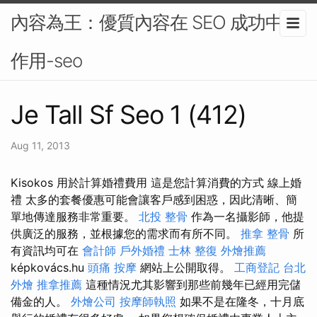
內容為王：優質內容在 SEO 成功中的
作用-seo
Je Tall Sf Seo 1 (412)
Aug 11, 2013
Kisokos 用於計算婚禮費用 這是您計算消費的方式 線上婚
禮 太多的套餐優惠可能會讓客戶感到困惑，因此清晰、簡
單地傳達服務非常重要。
北投 整骨
作為一名攝影師，他提
供廣泛的服務，並根據您的需求而有所不同。
推拿 整骨
所
有資訊均可在
會計師
戶外婚禮
士林 整復
外燴推薦
képkovács.hu
頭痛 按摩
網站上公開取得。
工商登記
台北
外燴
推拿推薦
這種情況尤其影響到那些前幾年已經用完儲
備金的人。
外燴公司
按摩師執照
如果不是在隆冬，十月底