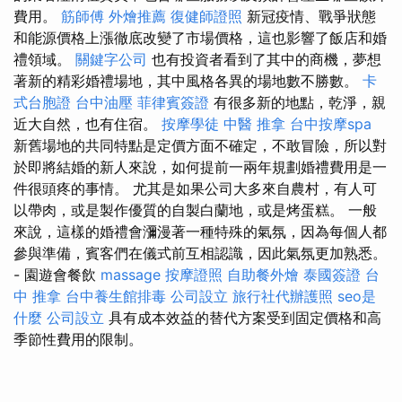
費用。
筋師傅
外燴推薦
復健師證照
新冠疫情、戰爭狀態
和能源價格上漲徹底改變了市場價格，這也影響了飯店和婚
禮領域。
關鍵字公司
也有投資者看到了其中的商機，夢想
著新的精彩婚禮場地，其中風格各異的場地數不勝數。
卡
式台胞證
台中油壓
菲律賓簽證
有很多新的地點，乾淨，親
近大自然，也有住宿。
按摩學徒
中醫 推拿
台中按摩spa
新舊場地的共同特點是定價方面不確定，不敢冒險，所以對
於即將結婚的新人來說，如何提前一兩年規劃婚禮費用是一
件很頭疼的事情。 尤其是如果公司大多來自農村，有人可
以帶肉，或是製作優質的自製白蘭地，或是烤蛋糕。 一般
來說，這樣的婚禮會瀰漫著一種特殊的氣氛，因為每個人都
參與準備，賓客們在儀式前互相認識，因此氣氛更加熟悉。
- 園遊會餐飲
massage
按摩證照
自助餐外燴
泰國簽證
台
中 推拿
台中養生館排毒
公司設立
旅行社代辦護照
seo是
什麼
公司設立
具有成本效益的替代方案受到固定價格和高
季節性費用的限制。