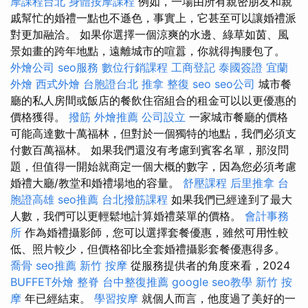
摩課程台北
身體按摩課程
例如，一場由所有親密朋友和親
戚幫忙的婚禮一點也不遜色，事實上，它甚至可以讓婚禮派
對更加融洽。 如果你選擇一個涼爽的水邊、綠草如茵、風
景如畫的跨年地點，遠離城市的喧囂，你就得掏腰包了。
外燴公司
seo服務
數位行銷課程
工商登記
泰國簽證
宜蘭
外燴
西式外燴
台胞證台北
推拿 整復
seo
seo公司
城市餐
廳的私人房間或飯店的餐飲住宿組合的租金可以以更優惠的
價格獲得。
撥筋
外燴推薦
公司設立
一家城市餐廳的價格
可能高達數十萬福林，但對於一個獨特的地點，我們必須支
付數百萬福林。 如果我們還沒有考慮到賓客名單，那沒問
題，但值得一開始就商定一個大概的數字，因為您必須考慮
婚禮大廳/教堂和婚禮場地的容量。
舒壓課程
后里推拿
台
胞證高雄
seo推薦
台北撥筋課程
如果我們已經達到了最大
人數，我們可以更輕鬆地計算婚禮菜單的價格。
會計事務
所
作為婚禮攝影師，您可以選擇套餐優惠，雖然可用性較
低、照片較少，但價格卻比全套婚禮攝影套餐優惠得多。
喬骨
seo推薦
新竹 按摩
從服務提供者的角度來看，2024
BUFFET外燴
整脊
台中整復推薦
google seo教學
新竹 按
摩
年已經結束。
學習按摩
就個人而言，他度過了美好的一