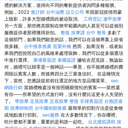
禮的解決方案，值得向不同的餐飲提供者詢問多種報價。
例如，2022
會計師
台中油壓
設立公司
年因新冠疫情而蒙
上陰影，許多大型婚禮因此被迫取消。
工商登記
逢甲按摩
另一方面，那些將其限制在狹窄範圍內的人甚至可以從個別
服務提供者那裡獲得折扣。
整復
按摩課
台中 整骨
多虧了
這個部門，如果我們願意的話，我們可以在這個專案上節省
很多錢。
台中推拿推薦
苗栗外燴
然而，如果沒有，或者如
果我們想按照自己的風格來處理裝飾，我們可以從多個選項
中進行選擇。
柬埔寨簽證
泰國簽證
據哈吉尼克說，無論如
何，婚禮可以歸零是一個神話——畢竟，你不能將婚禮的費
用除以賓客人數，然後將四分之三塞進信封。 在這種情況
下，當然，您應該提前前往選定的地方並品嚐菜單。
seo
網路行銷
當婚禮晚宴沒有按照睡眼惺忪的賓客——當然還
有你——所希望的方式進行時，沒有什麼比這更令人失望的
了。
學按摩
足底按摩
足底按摩
整復
菲律賓簽證
台胞證過
期
按摩師執照
台中國術館推薦
最簡單的切割方法是從食物
或地點進行切割。
seo服務
在大多數情況下，你在哪裡、
吃什麼都不重要，重要的是和誰一起吃。
台北撥筋課程
按